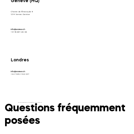
Genève (HQ)
Chemin de l'Émeraude 8
1214 Vernier, Genève
info@waview.ch
+41 76 681 26 46
Londres
info@waview.ch
+44 7482 552 037
QUESTIONS FRÉQUENTES.
Questions fréquemment
posées