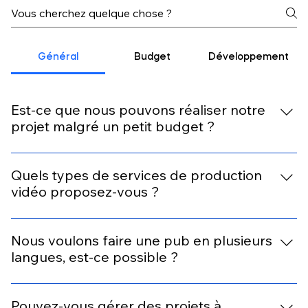
Général
Budget
Développement
Est-ce que nous pouvons réaliser notre
projet malgré un petit budget ?
Il n'y a pas de limite fixée et il est bien entendu possible
Quels types de services de production
de réaliser votre projet. Nous vous proposons de nous
vidéo proposez-vous ?
communiquer votre idée, et nous fixerons un rendez-
vous pour en discuter.
Nous proposons des services complets incluant la
Nous voulons faire une pub en plusieurs
production de vidéos publicitaires, corporative,
langues, est-ce possible ?
événementielles, du live, production de films et prises
de vues aériennes. Vous trouverez plus de détails à la
Oui ! Sous-titres, audio, voix-off. Tout est possible
page d'accueil !
Pouvez-vous gérer des projets à