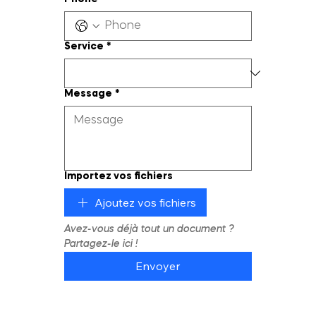
Service
*
Message
*
Importez vos fichiers
Ajoutez vos fichiers
Avez-vous déjà tout un document ? 
Partagez-le ici !
Envoyer